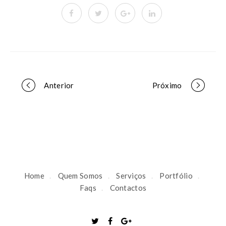
Anterior
Próximo
P
o
r
Home
Quem Somos
Serviços
Portfólio
Faqs
Contactos
t