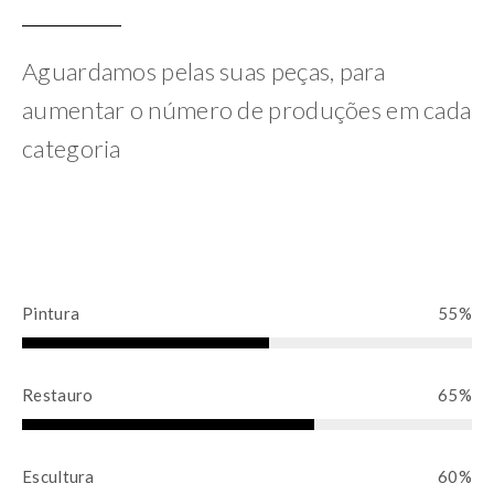
Aguardamos pelas suas peças, para
aumentar o número de produções em cada
categoria
Pintura
55%
5
5
Restauro
65%
%
C
6
o
5
m
Escultura
60%
%
p