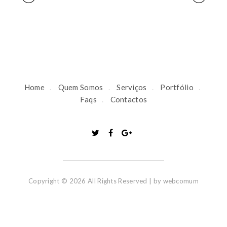
P
o
r
Home
Quem Somos
Serviços
Portfólio
Faqs
Contactos
t
f
o
Copyright © 2026 All Rights Reserved | by
webcomum
l