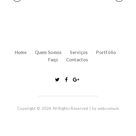
P
o
r
Home
Quem Somos
Serviços
Portfólio
Faqs
Contactos
t
f
o
Copyright © 2026 All Rights Reserved | by
webcomum
l